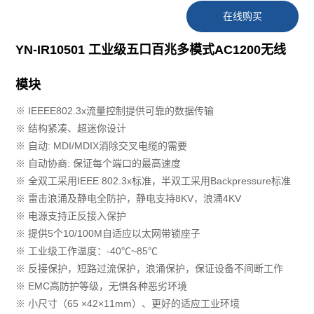
在线购买
YN-IR10501 工业级五口百兆多模式AC1200无线
模块
※ IEEEE802.3x流量控制提供可靠的数据传输
※ 结构紧凑、超迷你设计
※ 自动: MDI/MDIX消除交叉电缆的需要
※ 自动协商: 保证每个端口的最高速度
※ 全双工采用IEEE 802.3x标准，半双工采用Backpressure标准
※ 雷击浪涌及静电全防护，静电支持8KV，浪涌4KV
※ 电源支持正反接入保护
※ 提供5个10/100M自适应以太网带锁座子
※ 工业级工作温度：-40℃~85℃
※ 反接保护，短路过流保护，浪涌保护，保证设备不间断⼯作
※ EMC⾼防护等级，⽆惧各种恶劣环境
※ 小尺寸（65 ×42×11mm）、更好的适应工业环境