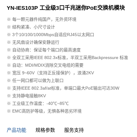
YN-IES103P 工业级3口千兆迷你PoE交换机模块
※ 每一颗元器件纯国产，无外资环境
※ 结构紧凑、小尺寸设计
※ 3个10/100/1000Mbps自适应RJ45以太网口
※ 无风扇设计确保安静运行
※ 自动协商：保证每个端口的最高速度
※ 全双工采用IEEE 802.3x标准，半双工采用Backpressure 标准
※ 自动：MDI/MDIX消除交叉电缆的需要
※ 宽压 9~60V（支持正反接保护），浪涌2KV
※ 任一网口都可以做为上联口
※ ⽀持IEEE 802.3af/at标准，单端⼝最⼤PoE输出可达30W
※ 支持静电接触8KV
※ 工业级工作温度：-40℃~85℃
※ EMC⾼防护等级，⽆惧各种恶劣环境
产品功能
规格参数
服务支持