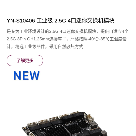
YN-S10406 工业级 2.5G 4口迷你交换机模块
是专为⼯业环境设计的2.5G 4口迷你交换机模块，提供⾃适应4个
2.5G 8Pin GH1.25mm连接座子，严格按照-40℃~85℃⼯温度设
计，精选⼯业级器件，采⽤⾃然散热⽅式......
了解更多