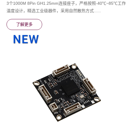
3个1000M 8Pin GH1.25mm连接座子，严格按照-40℃~85℃⼯作
温度设计，精选⼯业级器件，采⽤⾃然散热⽅式......
了解更多