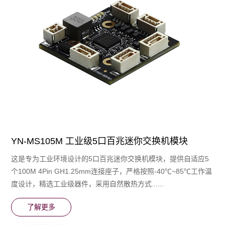
YN-MS105M 工业级5口百兆迷你交换机模块
这是专为⼯业环境设计的5口百兆迷你交换机模块，提供⾃适应5
个100M 4Pin GH1.25mm连接座子，严格按照-40℃~85℃⼯作温
度设计，精选⼯业级器件，采⽤⾃然散热⽅式......
了解更多