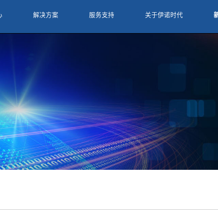
产品中心
解决方案