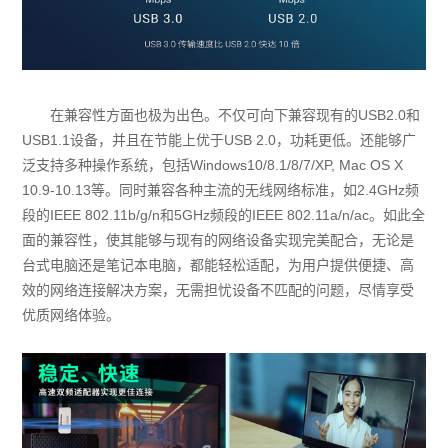
在兼容性方面也极为出色。不仅可向下兼容现有的USB2.0和
USB1.1设备，并且在节能上优于USB 2.0，功耗更低。还能够广
泛支持多种操作系统，包括Windows10/8.1/8/7/XP, Mac OS X
10.9-10.13等。同时兼容各种主流的无线网络标准，如2.4GHz频
段的IEEE 802.11b/g/n和5GHz频段的IEEE 802.11a/n/ac。如此全
面的兼容性，使其能够与现有的网络设备实现完美配合，无论是
台式电脑还是笔记本电脑，都能轻松适配，为用户提供便捷、高
效的网络连接解决方案，无需担忧设备不匹配的问题，尽情享受
优质网络体验。