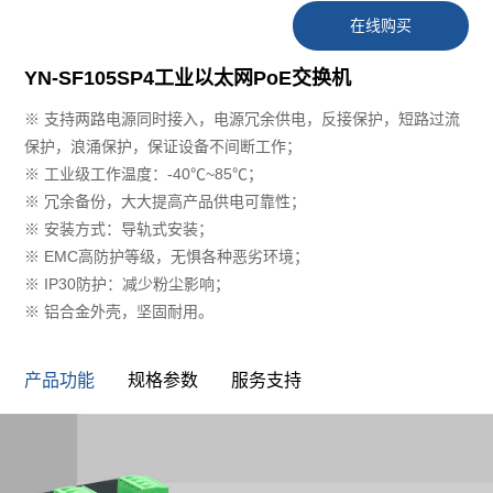
在线购买
YN-SF105SP4工业以太网PoE交换机
※ ⽀持两路电源同时接⼊，电源冗余供电，反接保护，短路过流
保护，浪涌保护，保证设备不间断⼯作；
※ ⼯业级⼯作温度：-40℃~85℃；
※ 冗余备份，⼤⼤提⾼产品供电可靠性；
※ 安装⽅式：导轨式安装；
※ EMC⾼防护等级，⽆惧各种恶劣环境；
※ IP30防护：减少粉尘影响；
※ 铝合⾦外壳，坚固耐⽤。
产品功能
规格参数
服务支持