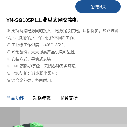
在线购买
YN-SG105P1工业以太网交换机
※ ⽀持两路电源同时接⼊，电源冗余供电，反接保护，短路过流
保护，浪涌保护，保证设备不间断⼯作；
※ ⼯业级⼯作温度：-40℃~85℃；
※ 冗余备份，⼤⼤提⾼产品供电可靠性；
※ 安装⽅式：导轨式安装；
※ EMC⾼防护等级，⽆惧各种恶劣环境；
※ IP30防护：减少粉尘影响；
※ 铝合⾦外壳，坚固耐⽤。
产品功能
规格参数
服务支持