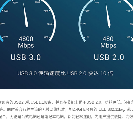
传输
迷你无线USB网卡采用了先进的USB 3.0接口设计，具
稳定性。