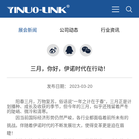
展会新闻
公司动态
行业资讯
三月，你好，伊诺时代在行动！
发布日期：
2023-03-20
阳春三月，万物复苏，俗话说“一年之计在于春”，三月正是计
划播种、成长及收获的季节，但今年的三月，似乎还残留着严冬
的陡峭、微冷和清寒。
因当前国际经济形势仍然严峻，各行业都面临着前所未有的
挑战。伴随着伊诺时代的不断发展壮大，使得变革更是迫在眉
睫！