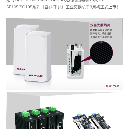
SF105/SG105系列（百兆/千兆）工业交换机于3月初正式上市！