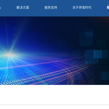
产品中心
解决方案