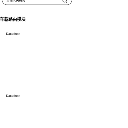
心
常见问题
项目合作
N9 工业级 4G+WiFi DTU AX1800车
产品说明书&保修卡
Data