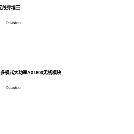
Y2 工业级AX1800小型嵌入式WiFi6
产品说明书&保修卡
Data