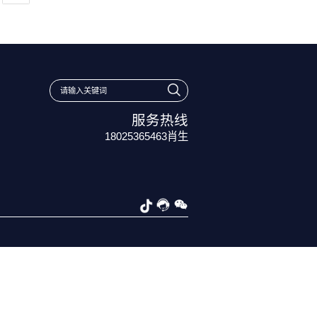
YN-IR20501工业级五口千兆WiFi6多
产品说明书&保修卡
Data