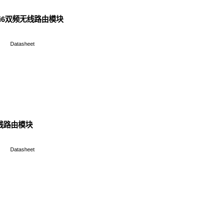
Y7 工业级AC1200小型嵌入式双频无线
产品说明书&保修卡
Data
Y4-D 4G全网通5口全千兆插卡路由模块
产品说明书&保修卡
Data