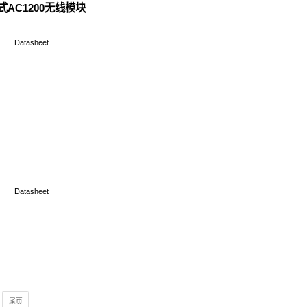
Y1 工业级 AX1800 WiFi6 双频无线路
产品说明书&保修卡
Data
Y5 工业级 AX1800 WiFi6 大功率无线
产品说明书&保修卡
Data