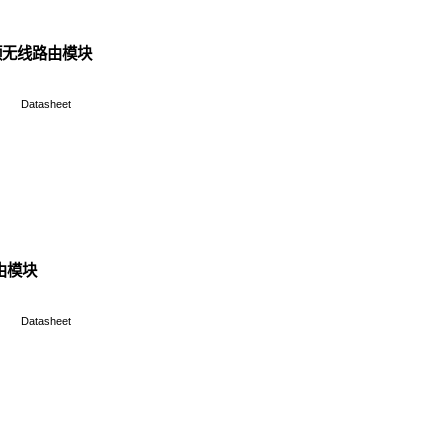
N1 工业级4G无线路由模块
产品说明书&保修卡
Data